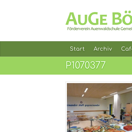
Start
Archiv
Caf
P1070377