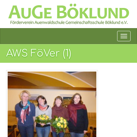
AWS FöVer (1)