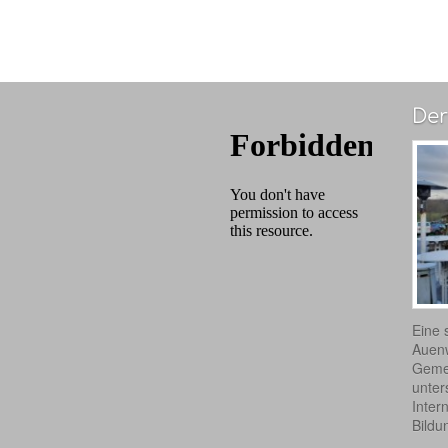
Der
Eine 
Auen
Gemei
unter
Inter
Bildu