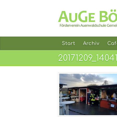
Start
Archiv
Caf
20171209_1404