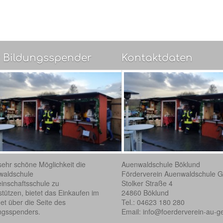
 Bildungsspender
Kontaktdaten
sehr schöne Möglichkeit die
Auenwaldschule Böklund
waldschule
Förderverein Auenwaldschule G
nschaftsschule zu
Stolker Straße 4
stützen, bietet das Einkaufen im
24860 Böklund
net über die Seite des
Tel.: 04623 180 280
ngsspenders.
Email:
info@foerderverein-au-g